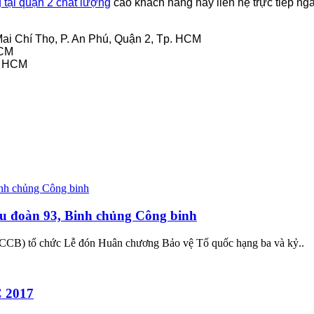
g
tại quận 2
chất lượng
cao khách hàng hãy liên hệ trực tiếp ng
Mai Chí Thọ, P. An Phú, Quận 2, Tp. HCM
HCM
. HCM
u đoàn 93, Binh chủng Công binh
CCB) tổ chức Lễ đón Huân chương Bảo vệ Tổ quốc hạng ba và kỷ..
C 2017