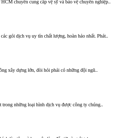
 ở HCM chuyên cung cấp vệ sỹ và bảo vệ chuyên nghiệp..
ác gói dịch vụ uy tín chất lượng, hoàn hảo nhất. Phát..
công xây dựng lớn, đòi hỏi phải có những đội ngũ..
 trong những loại hình dịch vụ được công ty chúng..