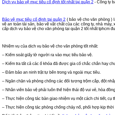
Dịch vụ bảo vệ mục tiêu cố định tốt nhất
tại quận 2
- Công ty b
Bảo vệ mục tiêu cố định
tại quận 2
( bảo vệ cho văn phòng ) l
vệ an toàn tài sản, bảo vệ vật chất của các công ty, nhà máy,
cấp dịch vụ bảo vệ cho văn phòng
tại quận 2
tốt nhất tphcm đ
Nhiệm vụ của dịch vụ bảo vệ cho văn phòng tốt nhất:
– Kiểm soát giấy tờ người ra vào mục tiêu bảo vệ.
– Kiểm tra tất cả các ổ khóa đã được gia cố chắc chắn hay ch
– Đảm bảo an ninh trật tự bên trong và ngoài mục tiêu.
– Ngăn chặn và phòng chống các đối tượng trộm cắp, đột nhập
– Nhân viên bảo vệ phải luôn thể hiện thái độ vui vẻ, hòa đồng
– Thực hiện công tác bàn giao nhiệm vụ một cách chi tiết, cụ t
– Thực hiện công tác phòng chống cháy nổ, phối hợp kịp thời