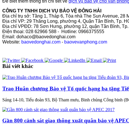
Để biết thêm thông tin chi tiết về
dịch vụ bảo vệ cho văn phòn
CÔNG TY TNHH DỊCH VỤ BẢO VỆ ĐÔNG HẢI
Địa chỉ trụ sở: Tầng 1, Tháp 6, Tòa nhà The Sun Avenue, 28 
Địa chỉ VP: 29 Thăng Long, phường 4, Quận Tân Bình, Tp. 
Địa chỉ VPĐD: 78 Sơn Hưng, phường 12, quận Tân Bình, Tp
Điện thoại: 028 62966 588 - Hotline: 0966375555
Email: dohaco@baovedonghai.com
Website:
baovedonghai.com
-
baovevanphong.com
Bài viết khác
Trao Huân chương Bảo vệ Tổ quốc hạng ba tặng Tiể
Sáng 14-10, Tiểu đoàn 93, Bộ Tham mưu, Binh chủng Công binh (B
Gần 800 cảnh sát giao thông xuất quân bảo vệ APE