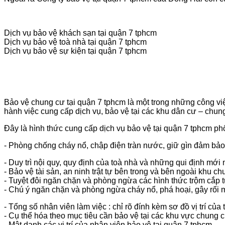
Dịch vụ bảo vệ khách sạn tại quận 7 tphcm
Dịch vụ bảo vệ toà nhà tại quận 7 tphcm
Dịch vụ bảo vệ sự kiện tại quận 7 tphcm
Bảo vệ chung cư tại quận 7 tphcm là một trong những công việ
hành việc cung cấp dịch vụ, bảo vệ tại các khu dân cư – chun
Đây là hình thức cung cấp dịch vụ bảo vệ tại quận 7 tphcm ph
- Phòng chống cháy nổ, chập điện tràn nước, giữ gìn đảm bảo
- Duy trì nội quy, quy định của toà nhà và những qui định mới
- Bảo vệ tài sản, an ninh trật tự bên trong và bên ngoài khu ch
- Tuyệt đôi ngăn chặn và phòng ngừa các hình thức trộm cắp t
- Chú ý ngăn chặn và phòng ngừa cháy nổ, phá hoại, gây rối mấ
- Tổng số nhân viên làm việc : chỉ rõ đính kèm sơ đồ vị trí của
- Cụ thể hóa theo mục tiêu cần bảo vệ tại các khu vực chung 
- Mật danh các vị trí của nhân viên bảo vệ tại quận 7 tphcm