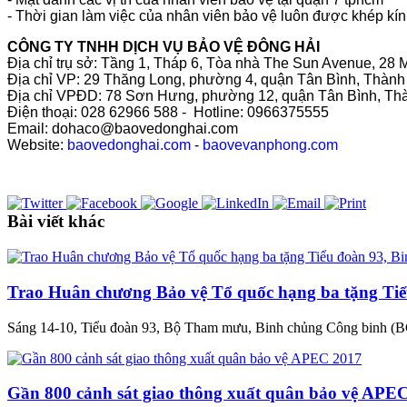
- Thời gian làm việc của nhân viên bảo vệ luôn được khép kín
CÔNG TY TNHH DỊCH VỤ BẢO VỆ ĐÔNG HẢI
Địa chỉ trụ sở: Tầng 1, Tháp 6, Tòa nhà The Sun Avenue, 2
Địa chỉ VP: 29 Thăng Long, phường 4, quận Tân Bình, Thàn
Địa chỉ VPĐD: 78 Sơn Hưng, phường 12, quận Tân Bình, Th
Điện thoại: 028 62966 588 - Hotline: 0966375555
Email: dohaco@baovedonghai.com
Website:
baovedonghai.com
-
baovevanphong.com
Bài viết khác
Trao Huân chương Bảo vệ Tổ quốc hạng ba tặng Tiể
Sáng 14-10, Tiểu đoàn 93, Bộ Tham mưu, Binh chủng Công binh (B
Gần 800 cảnh sát giao thông xuất quân bảo vệ APE