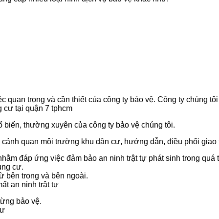
c quan trọng và cần thiết của công ty bảo vệ. Công ty chúng tô
g cư tại quận 7 tphcm
ổ biến, thường xuyên của công ty bảo vệ chúng tôi.
 cảnh quan môi trường khu dân cư, hướng dẫn, điều phối giao 
 nhằm đáp ứng việc đảm bảo an ninh trật tự phát sinh trong quá t
ung cư.
ừ bên trong và bên ngoài.
t an ninh trật tự
 từng bảo vệ.
cư