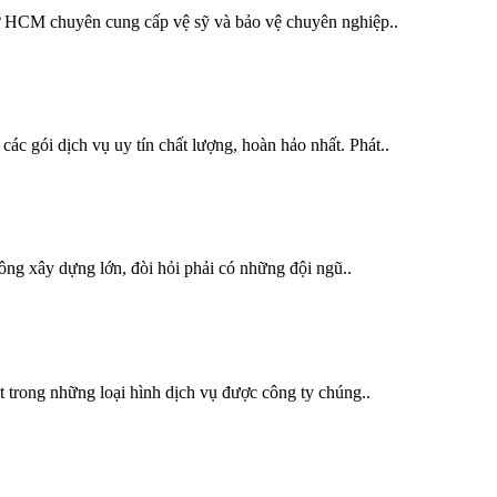
 ở HCM chuyên cung cấp vệ sỹ và bảo vệ chuyên nghiệp..
ác gói dịch vụ uy tín chất lượng, hoàn hảo nhất. Phát..
công xây dựng lớn, đòi hỏi phải có những đội ngũ..
 trong những loại hình dịch vụ được công ty chúng..