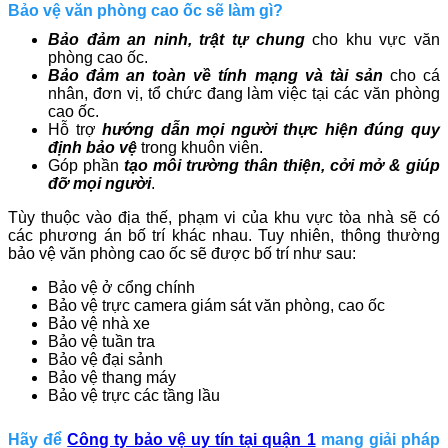
Bảo vệ văn phòng cao ốc sẽ làm gì?
Bảo đảm an ninh, trật tự chung
cho khu vực văn
phòng cao ốc.
Bảo đảm an toàn về tính mạng và tài sản
cho cá
nhân, đơn vị, tổ chức đang làm việc tại các văn phòng
cao ốc.
Hỗ trợ
hướng dẫn mọi người thực hiện đúng quy
định bảo vệ
trong khuôn viên.
Góp phần
tạo môi trường thân thiện, cởi mở & giúp
đỡ mọi người
.
Tùy thuộc vào địa thế, phạm vi của khu vực tòa nhà sẽ có
các phương án bố trí khác nhau. Tuy nhiên, thông thường
bảo vệ văn phòng cao ốc sẽ được bố trí như sau:
Bảo vệ ở cổng chính
Bảo vệ trực camera giám sát văn phòng, cao ốc
Bảo vệ nhà xe
Bảo vệ tuần tra
Bảo vệ đại sảnh
Bảo vệ thang máy
Bảo vệ trực các tầng lầu
Hãy để
Công ty bảo vệ uy tín tại quận 1
mang giải pháp