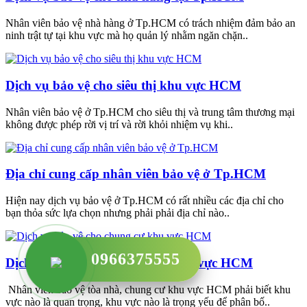
Nhân viên bảo vệ nhà hàng ở Tp.HCM có trách nhiệm đảm bảo an
ninh trật tự tại khu vực mà họ quản lý nhằm ngăn chặn..
Dịch vụ bảo vệ cho siêu thị khu vực HCM
Nhân viên bảo vệ ở Tp.HCM cho siêu thị và trung tâm thương mại
không được phép rời vị trí và rời khỏi nhiệm vụ khi..
Địa chỉ cung cấp nhân viên bảo vệ ở Tp.HCM
Hiện nay dịch vụ bảo vệ ở Tp.HCM có rất nhiều các địa chỉ cho
bạn thỏa sức lựa chọn nhưng phải phải địa chỉ nào..
0966375555
Dịch vụ bảo vệ cho chung cư khu vực HCM
Nhân viên bảo vệ tòa nhà, chung cư khu vực HCM phải biết khu
vực nào là quan trọng, khu vực nào là trọng yếu để phân bố..