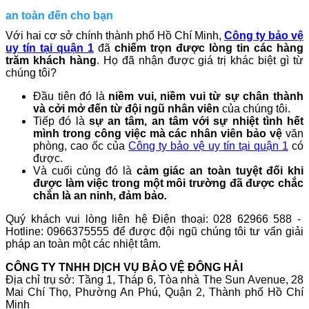
an toàn đến cho bạn
Với hai cơ sở chính thành phố Hồ Chí Minh,
Công ty bảo vệ
uy tín tại quận 1
đã
chiếm trọn được lòng tin các hàng
trăm khách hàng
. Họ đã nhận được giá trị khác biệt gì từ
chúng tôi?
Đầu tiên đó là
niềm vui, niềm vui từ sự chân thành
và cởi mở đến từ đội ngũ nhân viên
của chúng tôi.
Tiếp đó là
sự an tâm, an tâm với sự nhiệt tình hết
mình trong công việc mà các nhân viên bảo vệ
văn
phòng, cao ốc của
Công ty bảo vệ uy tín tại quận 1
có
được.
Và cuối cùng đó là
cảm giác an toàn tuyệt đối khi
được làm việc trong một môi trường đã được chắc
chắn là an ninh, đảm bảo
.
Quý khách vui lòng liên hệ
Điện thoại: 028 62966 588 -
Hotline: 0966375555
để được đội ngũ chúng tôi tư vấn giải
pháp an toàn một các nhiệt tâm.
CÔNG TY TNHH DỊCH VỤ BẢO VỆ ĐÔNG HẢI
Địa chỉ trụ sở: Tầng 1, Tháp 6, Tòa nhà The Sun Avenue, 28
Mai Chí Thọ, Phường An Phú, Quận 2, Thành phố Hồ Chí
Minh