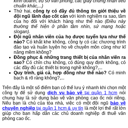
kinh doanh, trụ sở văn phòng, các giấy chứng nhận tiêu
chuẩn khác,...)
Thứ hai,
công ty có đầy đủ thông tin giới thiệu về
đội ngũ lãnh đạo cốt cán
với kinh nghiệm ra sao, tâm
của họ đối với khách hàng như thế nào
(Điều này
thường thể hiện ở phần tầm nhìn, sứ mạng hoặc
slogan).
Đội ngũ nhân viên của họ được tuyển lựa như thế
nào?
Có khắt khe không, công ty có các chương trình
đào tạo và huấn luyện họ về chuyên môn cũng như kĩ
năng mềm không?
Đồng phục & những trang thiết bị của nhân viên ra
sao?
Có chỉn chu không, có đúng quy định không, có
các đầy đủ các thiết bị trong nghề không?,...
Quy trình, giá cả, hợp đồng như thế nào?
Có minh
bạch & rõ ràng không?,...
Trên đây là một số điểm bạn có thể lưu ý nhanh khi chọn một
công ty để sử dụng
dịch vụ bảo vệ
tại quận 1 hcm
nói
chung hay là sử dụng bảo vệ văn phòng cao ốc nói riêng.
Nếu bạn là chủ của tòa nhà, việc có một đội ngũ
bảo vệ
chuyên nghiệp
tại quận 1 hcm & uy tín
là một lợi thế rất lớn
giúp cho bạn hấp dẫn các chủ doanh nghiệp đi thuê văn
phòng cao ốc.