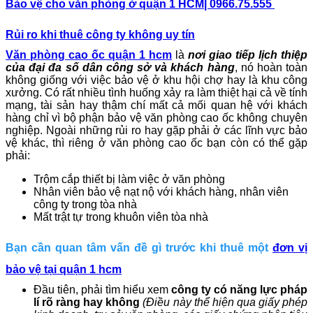
Bảo vệ cho văn phòng ở quận 1 HCM| 0966.75.555
Rủi ro khi thuê công ty không uy tín
Văn phòng cao ốc quận 1 hcm
là
nơi giao tiếp lịch thiệp
của đại đa số dân công sở và khách hàng
, nó hoàn toàn
không giống với việc bảo vệ ở khu hội chợ hay là khu công
xưởng. Có rất nhiều tình huống xảy ra làm thiệt hại cả về tính
mạng, tài sản hay thậm chí mất cả mối quan hệ với khách
hàng chỉ vì bộ phận bảo vệ văn phòng cao ốc không chuyên
nghiệp. Ngoài những rủi ro hay gặp phải ở các lĩnh vực bảo
vệ khác, thì riêng ở văn phòng cao ốc bạn còn có thể gặp
phải:
Trộm cắp thiết bị làm việc ở văn phòng
Nhân viên bảo vệ nạt nộ với khách hàng, nhân viên
công ty trong tòa nhà
Mất trật tự trong khuôn viên tòa nhà
Bạn cần quan tâm vấn đề gì trước khi thuê một
đơn vị
bảo vệ tại quận 1 hcm
Đầu tiên, phải tìm hiểu xem
công ty có năng lực pháp
lí rõ ràng hay không
(Điều này thể hiện qua giấy phép