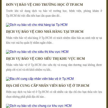
ĐƠN VỊ BẢO VỆ CHO TRƯỜNG HỌC Ở TP.HCM
Trước khi sử dụng dịch vụ bảo vệ trường học, bệnh viện, phòng khám ở
Tp.HCM thì việc đầu tiên bạn cần quan tâm đó..
DỊCH VỤ BẢO VỆ CHO NHÀ HÀNG TẠI TP.HCM
Nhân viên bảo vệ nhà hàng ở Tp.HCM có trách nhiệm đảm bảo an ninh trật tự tại
khu vực mà họ quản lý nhằm ngăn chặn..
DỊCH VỤ BẢO VỆ CHO SIÊU THỊ KHU VỰC HCM
Nhân viên bảo vệ ở Tp.HCM cho siêu thị và trung tâm thương mại không được
phép rời vị trí và rời khỏi nhiệm vụ khi..
ĐỊA CHỈ CUNG CẤP NHÂN VIÊN BẢO VỆ Ở TP.HCM
Hiện nay dịch vụ bảo vệ ở Tp.HCM có rất nhiều các địa chỉ cho bạn thỏa sức lựa
chọn nhưng phải phải địa chỉ nào..