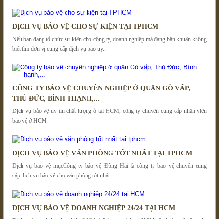
DỊCH VỤ BẢO VỆ CHO SỰ KIỆN TẠI TPHCM
Nếu bạn đang tổ chức sự kiện cho công ty, doanh nghiệp mà đang bân khuân không
biết tìm đơn vị cung cấp dịch vụ bảo uy..
CÔNG TY BẢO VỆ CHUYÊN NGHIỆP Ở QUẬN GÒ VẤP,
THỦ ĐỨC, BÌNH THẠNH,...
Dịch vụ bảo vệ uy tín chất lượng ở tại HCM, công ty chuyên cung cấp nhân viên
bảo vệ ở HCM
DỊCH VỤ BẢO VỆ VĂN PHÒNG TỐT NHẤT TẠI TPHCM
Dịch vụ bảo vệ mụcCông ty bảo vệ Đông Hải là công ty bảo vệ chuyên cung
cấp dịch vụ bảo vệ cho văn phòng tốt nhất..
DỊCH VỤ BẢO VỆ DOANH NGHIỆP 24/24 TẠI HCM