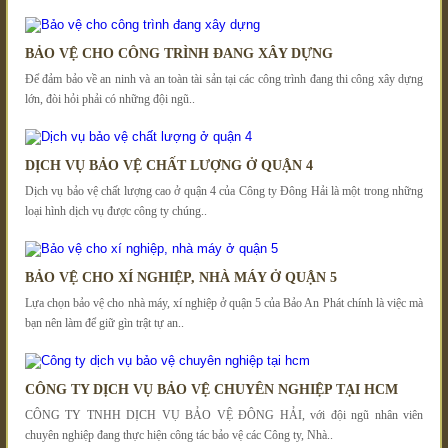
BẢO VỆ CHO CÔNG TRÌNH ĐANG XÂY DỰNG
Để đảm bảo về an ninh và an toàn tài sản tại các công trình đang thi công xây dựng
lớn, đòi hỏi phải có những đội ngũ..
DỊCH VỤ BẢO VỆ CHẤT LƯỢNG Ở QUẬN 4
Dịch vụ bảo vệ chất lượng cao ở quận 4 của Công ty Đông Hải là một trong những
loại hình dịch vụ được công ty chúng..
BẢO VỆ CHO XÍ NGHIỆP, NHÀ MÁY Ở QUẬN 5
Lựa chọn bảo vệ cho nhà máy, xí nghiệp ở quận 5 của Bảo An Phát chính là việc mà
bạn nên làm để giữ gìn trật tự an..
CÔNG TY DỊCH VỤ BẢO VỆ CHUYÊN NGHIỆP TẠI HCM
CÔNG TY TNHH DỊCH VỤ BẢO VỆ ĐÔNG HẢI, với đội ngũ nhân viên
chuyên nghiệp đang thực hiện công tác bảo vệ các Công ty, Nhà..