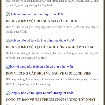
Dịch vụ bảo vệ doanh nghiệp 24/24 chất lượng nhất tại HCM: Quận1, quận 2, quận
3, quận 4, quận 5, quận 6, quận 7, quận 8,..
DỊCH VỤ BẢO VỆ CHO NHÀ MÁY Ở TẠI HCM
Dịch vụ bảo vệ chuyên cung cấp nhân viên bảo vệ trực 24/24 cho nhà máy, xí
nghiệp ở tại HCM.
DỊCH VỤ BẢO VỆ TẠI CÁC KHU CÔNG NGHIỆP Ở HCM
Để biết thêm thông tin chi tiết về dịch vụ bảo vệ chất lượng cao cho nhà máy, khu
chế xuất, khu công nghiệp ở tại HCM..
ĐƠN VỊ CUNG CẤP DỊCH VỤ BẢO VỆ CHO BỆNH VIỆN
Hiện nay những đơn vị cung cấp dịch vụ bảo vệ cho bệnh viện, phòng khám tại
HCM trên thị trường rất ít. Chính vì vậy..
CÔNG TY BẢO VỆ TẠI TPHCM CHẤT LƯỢNG TỐT NHẤT