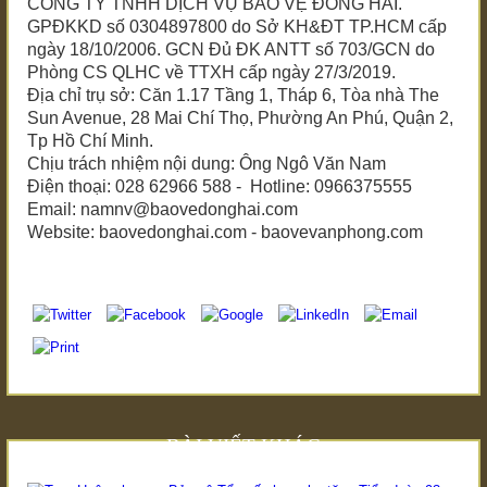
CÔNG TY TNHH DỊCH VỤ BẢO VỆ ĐÔNG HẢI.
GPĐKKD số 0304897800 do Sở KH&ĐT TP.HCM cấp
ngày 18/10/2006. GCN Đủ ĐK ANTT số 703/GCN do
Phòng CS QLHC về TTXH cấp ngày 27/3/2019.
Địa chỉ trụ sở: Căn 1.17 Tầng 1, Tháp 6, Tòa nhà The
Sun Avenue, 28 Mai Chí Thọ, Phường An Phú, Quận 2,
Tp Hồ Chí Minh.
Chịu trách nhiệm nội dung: Ông Ngô Văn Nam
Điện thoại: 028 62966 588 - Hotline: 0966375555
Email: namnv@baovedonghai.com
Website: baovedonghai.com - baovevanphong.com
BÀI VIẾT KHÁC