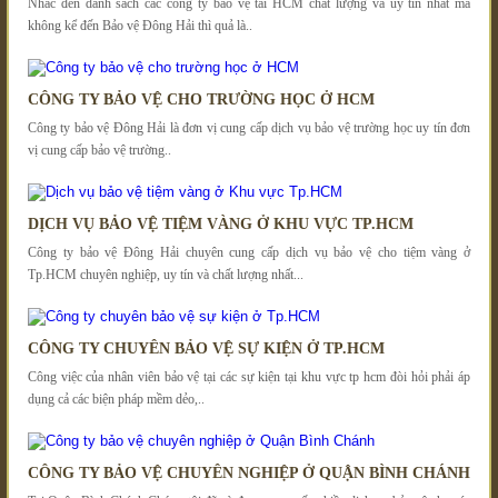
Nhắc đến danh sách các công ty bảo vệ tai HCM chất lượng và uy tín nhất mà
không kể đến Bảo vệ Đông Hải thì quả là..
CÔNG TY BẢO VỆ CHO TRƯỜNG HỌC Ở HCM
Công ty bảo vệ Đông Hải là đơn vị cung cấp dịch vụ bảo vệ trường học uy tín đơn
vị cung cấp bảo vệ trường..
DỊCH VỤ BẢO VỆ TIỆM VÀNG Ở KHU VỰC TP.HCM
Công ty bảo vệ Đông Hải chuyên cung cấp dịch vụ bảo vệ cho tiệm vàng ở
Tp.HCM chuyên nghiệp, uy tín và chất lượng nhất...
CÔNG TY CHUYÊN BẢO VỆ SỰ KIỆN Ở TP.HCM
Công việc của nhân viên bảo vệ tại các sự kiện tại khu vực tp hcm đòi hỏi phải áp
dụng cả các biện pháp mềm dẻo,..
CÔNG TY BẢO VỆ CHUYÊN NGHIỆP Ở QUẬN BÌNH CHÁNH