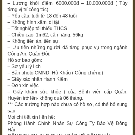
– Lương khởi điểm: 6000.000đ – 10.000.000đ ( Tùy
từng vị trí công tác)
– Yêu cầu: tuổi từ 18 đến 48 tuổi
– Không hình xăm, dị tật
– Tốt nghiệp tối thiểu THCS
– Chiều cao: 1m62, cân nặng: 56kg
– Không tiền án, tiền sự.
– Ưu tiên những người đã từng phục vụ trong ngành
Công An, Quân Đội.
Hồ sơ bao gồm:
– Sơ yếu lý lịch
– Bản photo CMND, Hộ Khẩu ( Công chứng)
– Giấy xác nhận Hạnh Kiểm
– Đơn xin việc
– Giấy khám sức khỏe ( của Bệnh viện cấp Quận,
Huyện trở lên- không quá 06 tháng.
*** Các trường hợp nào chưa có hồ sơ, có thể bổ sung
sau.
Mọi chi tiết xin liên hệ:
Phòng Hành Chính Nhân Sự Công Ty Bảo Vệ Đông
Hải