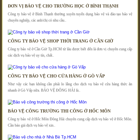
ĐƠN VỊ BẢO VỆ CHO TRƯỜNG HỌC Ở BÌNH THẠNH
Công ty bảo vệ ở Bình Thạnh thường xuyên tuyển dụng bảo vệ và đào tạo bảo vệ
chuyên nghiệp, các anh/chị có nhu cầu..
CÔNG TY BẢO VỆ SHOP THỜI TRANG Ở CẦN GIỜ
Công ty bảo vệ ở Cần Giờ Tp.HCM từ lâu được biết đến là đơn vị chuyên cung cấp
các dịch vụ bảo vệ uy tín, chất..
CÔNG TY BẢO VỆ CHO CỬA HÀNG Ở GÒ VẤP
Như vậy các bạn không cần phải lo lắng cho dịch vụ bảo vệ cửa hàng thức ăn
nhanh ở Gò Vấp nữa. BẢO VỆ ĐÔNG HẢI là..
BẢO VỆ CÔNG TRƯỜNG THI CÔNG Ở HỐC MÔN
Công ty bảo vệ ở Hốc Môn Đông Hải chuyên cung cấp dịch vụ bảo vệ ở Hốc Môn.
Cần báo giá dịch vụ bảo vệ xin..