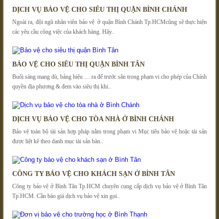
DỊCH VỤ BẢO VỆ CHO SIÊU THỊ QUẬN BÌNH CHÁNH
Ngoài ra, đội ngũ nhân viên bảo vệ ở quận Bình Chánh Tp.HCMcũng sẽ thực hiện
các yêu cầu công việc của khách hàng. Hãy..
BẢO VỆ CHO SIÊU THỊ QUẬN BÌNH TÂN
Buổi sáng mang dù, bảng hiệu … ra để trước sân trong phạm vi cho phép của Chính
quyền địa phương & đem vào siêu thị khi..
DỊCH VỤ BẢO VỆ CHO TÒA NHÀ Ở BÌNH CHÁNH
Bảo vệ toàn bộ tài sản hợp pháp nằm trong phạm vi Mục tiêu bảo vệ hoặc tài sản
được liệt kê theo danh mục tài sản bàn..
CÔNG TY BẢO VỆ CHO KHÁCH SẠN Ở BÌNH TÂN
Công ty bảo vệ ở Bình Tân Tp.HCM chuyên cung cấp dịch vụ bảo vệ ở Bình Tân
Tp.HCM. Cần báo giá dịch vụ bảo vệ xin gọi..