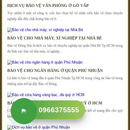
DỊCH VỤ BẢO VỆ VĂN PHÒNG Ở GÒ VẤP
Tuy nhiên ở một số công ty việc lựa chọn bố trí nhân viên bảo vệ chưa chuyên
nghiệp dẫn đến chất lượng bảo vệ ở..
BẢO VỆ CHO NHÀ MÁY, XÍ NGHIỆP TẠI NHÀ BÈ
Bảo vệ Đông Hải là dịch vụ bảo vệ chuyên nghiệp tại quận Nhà Bè Tp.HCM trong
đó lĩnh vực bảo vệ nhà máy, xí nghiệp..
BẢO VỆ CHO NGÂN HÀNG Ở QUẬN PHÚ NHUẬN
Là đơn vị bảo vệ hàng đầu ở quận Phú Nhuận Tp.HCM trong công tác bảo vệ trong
những năm trở lại đây Bảo vệ Đông..
BẢO VỆ CỬA HÀNG VÀNG BẠC, ĐÁ QUÝ Ở HCM
0966375555
Công ty bảo vệ cửa hàng vàng bạc, đá quý ở HCM cam kết sẽ mang đến cho quý
khách hàng đội ngũ nhân viên chuyên nghiệp..