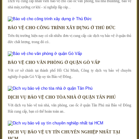
Dịch vụ cung cấp nhân viên bảo vệ cho cao ốc văn phòng, toà nhà Building, bảo vệ
nhà máy,xưởng cơ khí - xí nghiệp lắp ráp...
BẢO VỆ CHO CÔNG TRÌNH XÂY DỰNG Ở THỦ ĐỨC
Trên thị trường hiện nay có rất nhiều đơn vị cung cấp các dịch vụ bảo vệ ở quận thủ
đức chất lượng, trong đó có..
BẢO VỆ CHO VĂN PHÒNG Ở QUẬN GÒ VẤP
Với cơ sở chính tại thành phố Hồ Chí Minh, Công ty dịch vụ bảo vệ chuyên
nghiệp ở quận Gò Vấp uy tín Bảo vệ Đông..
DỊCH VỤ BẢO VỆ CHO TÒA NHÀ Ở QUẬN TÂN PHÚ
Với dịch vụ bảo vệ toà nhà, văn phòng, cao ốc ở quận Tân Phú mà Bảo vệ Đông
Hải cung cấp, bạn có thể hoàn toàn an..
DỊCH VỤ BẢO VỆ UY TÍN CHUYÊN NGHIỆP NHẤT TẠI
HCM