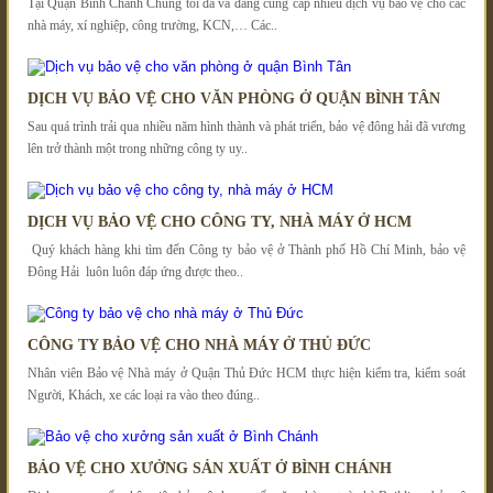
Tại Quận Bình Chánh Chúng tôi đã và đang cung cấp nhiều dịch vụ bảo vệ cho các
nhà máy, xí nghiệp, công trường, KCN,… Các..
DỊCH VỤ BẢO VỆ CHO VĂN PHÒNG Ở QUẬN BÌNH TÂN
Sau quá trình trải qua nhiều năm hình thành và phát triển, bảo vệ đông hải đã vương
lên trở thành một trong những công ty uy..
DỊCH VỤ BẢO VỆ CHO CÔNG TY, NHÀ MÁY Ở HCM
Quý khách hàng khi tìm đến Công ty bảo vệ ở Thành phố Hồ Chí Minh, bảo vệ
Đông Hải luôn luôn đáp ứng được theo..
CÔNG TY BẢO VỆ CHO NHÀ MÁY Ở THỦ ĐỨC
Nhân viên Bảo vệ Nhà máy ở Quận Thủ Đức HCM thực hiện kiểm tra, kiểm soát
Người, Khách, xe các loại ra vào theo đúng..
BẢO VỆ CHO XƯỞNG SẢN XUẤT Ở BÌNH CHÁNH