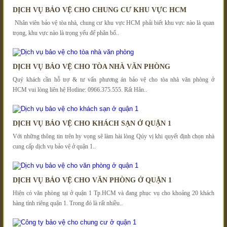
DỊCH VỤ BẢO VỆ CHO CHUNG CƯ KHU VỰC HCM
Nhân viên bảo vệ tòa nhà, chung cư khu vực HCM phải biết khu vực nào là quan
trọng, khu vực nào là trọng yếu để phân bố..
DỊCH VỤ BẢO VỆ CHO TÒA NHÀ VĂN PHÒNG
Quý khách cần hỗ trợ & tư vấn phương án bảo vệ cho tòa nhà văn phòng ở
HCM vui lòng liên hệ Hotline: 0966.375.555. Rất Hân..
DỊCH VỤ BẢO VỆ CHO KHÁCH SẠN Ở QUẬN 1
Với những thông tin trên hy vọng sẽ làm hài lòng Qúy vị khi quyết định chọn nhà
cung cấp dịch vụ bảo vệ ở quận 1..
DỊCH VỤ BẢO VỆ CHO VĂN PHÒNG Ở QUẬN 1
Hiện có văn phòng tại ở quận 1 Tp.HCM và đang phục vụ cho khoảng 20 khách
hàng tính riêng quận 1. Trong đó là rất nhiều..