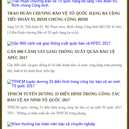
TRAO HUÂN CHƯƠNG BẢO VỆ TỔ QUỐC HẠNG BA TẶNG
TIỂU ĐOÀN 93, BINH CHỦNG CÔNG BINH
Sáng 14-10, Tiểu đoàn 93, Bộ Tham mưu, Binh chủng Công binh (BCCB) tổ chức
Lễ đón Huân chương Bảo vệ Tổ quốc hạng ba và kỷ..
GẦN 800 CẢNH SÁT GIAO THÔNG XUẤT QUÂN BẢO VỆ
APEC 2017
Gần 800 cảnh sát giao thông từ 63 tỉnh thành trên cả nước cùng hàng trăm phương
tiện, thiết bị kỹ thuật được triệu tập..
TPHCM TUYÊN DƯƠNG 33 ĐIỂN HÌNH TRONG CÔNG TÁC
BẢO VỆ AN NINH TỔ QUỐC 2017
TPHCM tuyên dương 33 điển hình trong công tác bảo vệ an ninh Tổ quốc 2017
TPO - Những cá nhân xuất sắc của TPHCM trong phong..