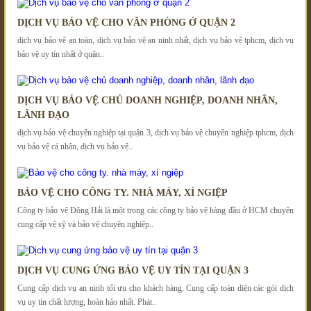
DỊCH VỤ BẢO VỆ CHO VĂN PHÒNG Ở QUẬN 2
dịch vụ bảo vệ an toàn, dịch vụ bảo vệ an ninh nhất, dịch vụ bảo vệ tphcm, dịch vụ
bảo vệ uy tín nhất ở quận..
DỊCH VỤ BẢO VỆ CHỦ DOANH NGHIỆP, DOANH NHÂN,
LÃNH ĐẠO
dịch vụ bảo vệ chuyên nghiệp tại quận 3, dịch vụ bảo vệ chuyên nghiệp tphcm, dịch
vụ bảo vệ cá nhân, dịch vụ bảo vệ..
BẢO VỆ CHO CÔNG TY. NHÀ MÁY, XÍ NGIỆP
Công ty bảo vệ Đông Hải là một trong các công ty bảo vệ hàng đầu ở HCM chuyên
cung cấp vệ sỹ và bảo vệ chuyên nghiệp..
DỊCH VỤ CUNG ỨNG BẢO VỆ UY TÍN TẠI QUẬN 3
Cung cấp dịch vụ an ninh tối ưu cho khách hàng. Cung cấp toàn diện các gói dịch
vụ uy tín chất lượng, hoàn hảo nhất. Phát..