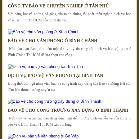
CÔNG TY BẢO VỆ CHUYÊN NGHIỆP Ở TÂN PHÚ
Với năng lực và những cố gắng của mình chúng tôi phát triển ngành dịch vụ bảo
vệ ở Tân Phú Tp.HCM của mình đạt tiêu..
BẢO VỆ CHO VĂN PHÒNG Ở BÌNH CHÁNH
Nếu như bạn đang tìm kiếm một đơn vị uy tín cung cấp dịch vụ bảo vệ uy tín ở
Bình Chánh Tp.HCM để lựa chọn cho công..
DỊCH VỤ BẢO VỆ VĂN PHÒNG TẠI BÌNH TÂN
Đồng thời đội ngũ nhân viên bảo vệ công trình xây dựng của Bảo vệ Đông Hải còn
đảm bảo được thường xuyên trau..
BẢO VỆ CHO CÔNG TRƯỜNG XÂY DỰNG Ở BÌNH THẠNH
Nếu quý vị và các các bạn đang quan tâm đến những dịch vụ bảo vệ của công ty
bảo vệ ở Bình Thạnh Tp.HCM xin vui lòng..