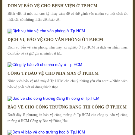
ĐƠN VỊ BẢO VỆ CHO BỆNH VIỆN Ở TP.HCM
Bệnh viện là một nơi cực kỳ nhạy cảm, để có thể gánh vác nhiệm vụ một cách tốt
nhất cần có những nhân viên bảo vệ..
DỊCH VỤ BẢO VỆ CHO VĂN PHÒNG Ở TP.HCM
Dịch vụ bảo vệ văn phòng, nhà máy, xí nghiệp ở Tp.HCM là dịch vụ nhằm mục
đích bảo vệ và giữ gìn an ninh trật tự..
CÔNG TY BẢO VỆ CHO NHÀ MÁY Ở TP.HCM
Nhân viên bảo vệ nhà máy ở Tp.HCM cần chú ý những yêu cầu như: – Nhân viên
bảo vệ phải biết sử dụng thành thạo..
BẢO VỆ CHO CÔNG TRƯỜNG ĐANG THI CÔNG Ở TP.HCM
Dưới đây là phương án bảo vệ công trường ở Tp.HCM của công ty bảo vệ công
trường ở HCM Công ty Bảo vệ Đông Hải..