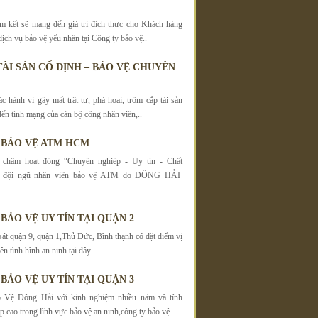
m kết sẽ mang đến giá trị đích thực cho Khách hàng
ịch vụ bảo vệ yếu nhân tại Công ty bảo vệ..
TÀI SẢN CỐ ĐỊNH – BẢO VỆ CHUYÊN
c hành vi gây mất trật tự, phá hoại, trộm cắp tài sản
đến tính mạng của cán bộ công nhân viên,..
 BẢO VỆ ATM HCM
châm hoạt động “Chuyên nghiệp - Uy tín - Chất
g đội ngũ nhân viên bảo vệ ATM do ĐÔNG HẢI
BẢO VỆ UY TÍN TẠI QUẬN 2
́t quận 9, quận 1,Thủ Đức, Bình thạnh có đặt điểm vị
nên tình hình an ninh tại đây..
BẢO VỆ UY TÍN TẠI QUẬN 3
 Vệ Đông Hải với kinh nghiệm nhiều năm và tính
 cao trong lĩnh vực bảo vệ an ninh,công ty bảo vệ..