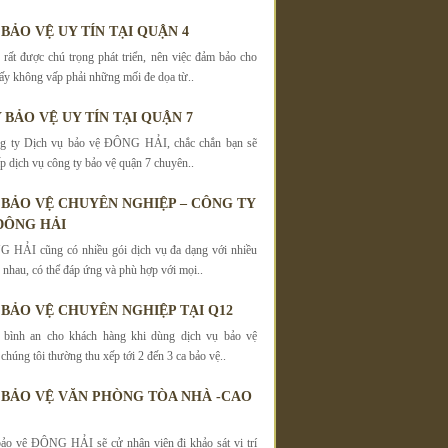
BẢO VỆ UY TÍN TẠI QUẬN 4
rất được chú trọng phát triển, nên việc đảm bảo cho
 ấy không vấp phải những mối đe dọa từ..
 BẢO VỆ UY TÍN TẠI QUẬN 7
g ty Dịch vụ bảo vệ ĐÔNG HẢI, chắc chắn bạn sẽ
p dịch vụ công ty bảo vệ quận 7 chuyên..
 BẢO VỆ CHUYÊN NGHIỆP – CÔNG TY
ĐÔNG HẢI
 HẢI cũng có nhiều gói dịch vụ đa dạng với nhiều
 nhau, có thể đáp ứng và phù hợp với mọi..
 BẢO VỆ CHUYÊN NGHIỆP TẠI Q12
bình an cho khách hàng khi dùng dịch vụ bảo vệ
ng tôi thường thu xếp tới 2 đến 3 ca bảo vệ..
 BẢO VỆ VĂN PHÒNG TÒA NHÀ -CAO
 vệ ĐÔNG HẢI sẽ cử nhân viên đi khảo sát vị trí