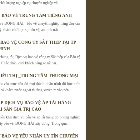
hất lượng nghiệp vụ chuyên nghiệp và..
 BẢO VÊ TRUNG TÂM TIẾNG ANH
 vệ ĐÔNG HẢI, bảo vệ chuyên nghiệp hàng đầu của
ý khách có được sự bảo vệ, an ninh trật..
 BẢO VỆ CÔNG TY SẮT THÉP TẠI TP
MINH
chúng tôi, Dịch vụ bảo vệ công ty Sắt thép của Bảo vệ
ắc chắn, quý khách hàng sẽ rất hài..
SIÊU THỊ _TRUNG TÂM THƯƠNG MẠI
a vào mục tiêu đủ mọi thành phần trình độ học thức
 cả khách nước ngoài thường xuyên ra vào nên..
P DỊCH VỤ BẢO VỆ ÁP TẢI HÀNG
I SẢN GIÁ TRỊ CAO
iễn khai dịch vụ bảo vệ áp tải hàng do phòng nghiệp
 ty bảo vệ ĐÔNG HẢI xây dựng. Trong quá..
 BẢO VỆ YẾU NHÂN UY TÍN CHUYÊN