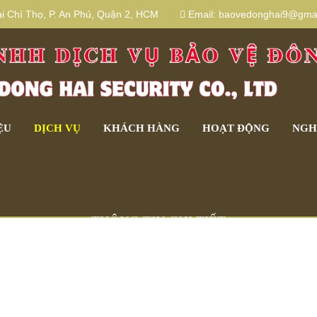
 Chí Thọ, P. An Phú, Quận 2, HCM
Email:
baovedonghai9@gmai
ỆU
DỊCH VỤ
KHÁCH HÀNG
HOẠT ĐỘNG
NGH
THÔNG TIN CHI TIẾT