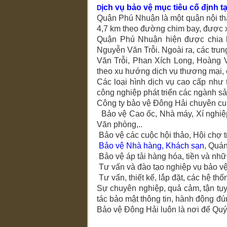
ịch vụ bảo vệ mục tiêu cố định 
D
Quận Phú Nhuận là một quận nội th
4,7 km theo đường chim bay, được x
Quận Phú Nhuận hiện được chia l
Nguyễn Văn Trỗi. Ngoài ra, các trun
Văn Trỗi, Phan Xích Long, Hoàng 
theo xu hướng dịch vụ thương mại, 
Các loại hình dịch vụ cao cấp như 
công nghiệp phát triển các ngành sả
Công ty bảo vệ Đông Hải chuyên c
Bảo vệ Cao ốc, Nhà máy, Xí nghiệp
Văn phòng,..
Bảo vệ các cuộc hội thảo, Hội chợ t
Bảo vệ Nhà hàng, Khách sạn
, Quán
Bảo vệ áp tải hàng hóa, tiền và những
Tư vấn và đào tạo nghiệp vụ bảo vệ
Tư vấn, thiết kế, lắp đặt, các hệ
Sự chuyên nghiệp, quả cảm, tận tụy,
tác bảo mật thông tin, hành động 
Bảo vệ Đông Hải luôn là nơi để Quý 