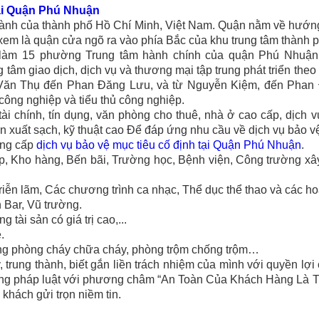
tại Quận Phú Nhuận
ành của thành phố Hồ Chí Minh, Việt Nam. Quận nằm về hướng
em là quận cửa ngõ ra vào phía Bắc của khu trung tâm thành 
àm 15 phường Trung tâm hành chính của quận Phú Nhuận t
g tâm giao dịch, dịch vụ và thương mại tập trung phát triển t
Văn Thụ đến Phan Đăng Lưu, và từ Nguyễn Kiệm, đến Phan Đì
công nghiệp và tiểu thủ công nghiệp.
tài chính, tín dụng, văn phòng cho thuê, nhà ở cao cấp, dịch 
n xuất sạch, kỹ thuật cao Để đáp ứng nhu cầu về dịch vụ bảo v
ung cấp
dịch vụ bảo vệ mục tiêu cố định tại Quận Phú Nhuận
.
, Kho hàng, Bến bãi, Trường học, Bệnh viện, Công trường xây
riễn lãm, Các chương trình ca nhạc, Thể dục thể thao và các ho
 Bar, Vũ trường.
 tài sản có giá trị cao,...
.
 thống phòng cháy chữa cháy, phòng trộm chống trộm…
 trung thành, biết gắn liền trách nhiệm của mình với quyền lợi
đúng pháp luật với phương châm “An Toàn Của Khách Hàng Là
khách gửi trọn niềm tin.