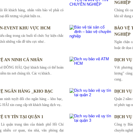
NGHIỆP
 lốt khách hàng, nhân viên bảo vệ phải có
Chúng tôi ca
ại đối tượng và phát hiện ra..
khi sử dụng d
ỆN-EVENT KHU VỰC HCM
BẢO VỆ 
NGHIỆP
 rằng trong các buổi tổ chức Sự kiện chắc
khỏi những vấn đề tiêu cực như..
Ngăn chặn cá
hoặc đe dọa 
VỆ AN NINH CÁ NHÂN
DỊCH VỤ
 vệ ĐÔNG HẢI, Quý khách hàng có thể hoàn
Với phương 
niềm tin nơi chúng tôi. Các vị khách..
lượng” cùn
cung..
VỆ NGÂN HÀNG _KHO BẠC
DỊCH VỤ 
n ninh tuyệt đối cho ngân hàng – kho bạc,
Quận 2 nằm sa
HẢI xin cung cấp tới khách hàng dịch vụ..
trí phức tạp 
Ệ UY TÍN TẠI QUẬN 1
DỊCH VỤ 
 Là quận trung tâm của thành phố Hồ Chí
Công ty Bảo
g nhiều cơ quan, tòa nhà, văn phòng đại
chuyên nghiệp