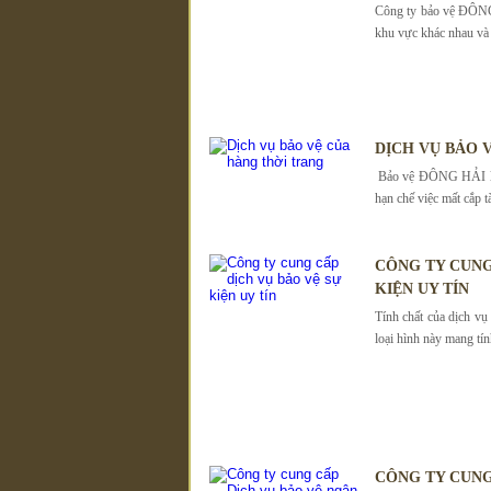
Công ty bảo vệ ĐÔNG 
khu vực khác nhau và 
DỊCH VỤ BẢO 
Bảo vệ ĐÔNG HẢI luô
hạn chế việc mất cắp t
CÔNG TY CUNG
KIỆN UY TÍN
Tính chất của dịch vụ
loại hình này mang tính
CÔNG TY CUNG