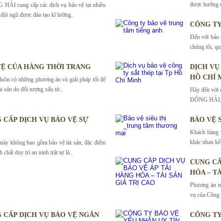
được hưởng c
HẢI cung cấp các dịch vụ bảo vệ tại nhiều
đội ngũ được đào tạo kĩ lưỡng..
CÔNG TY
Đến với bảo
chúng tôi, qu
VỆ CỦA HÀNG THỜI TRANG
DỊCH VỤ
HỒ CHÍ 
n có những phương án và giải pháp tốt để
ài sản do đối tượng xấu từ..
Hãy đến với 
ĐÔNG HẢI. Ch
 CẤP DỊCH VỤ BẢO VỆ SỰ
BẢO VỆ 
Khách hàng r
khác nhau kể
 này không bao gồm bảo vệ tài sản, đặc điểm
 chất duy trì an ninh trật tự là..
CUNG CẤ
HÓA – TÀ
Phương án tr
vụ của Công
 CẤP DỊCH VỤ BẢO VỆ NGÂN
CÔNG TY