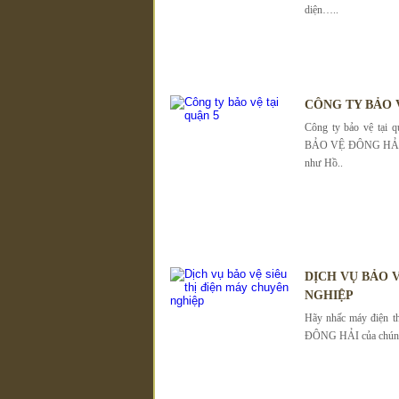
diện…..
CÔNG TY BẢO 
Công ty bảo vệ tạ
BẢO VỆ ĐÔNG HẢI đư
như Hồ..
DỊCH VỤ BẢO 
NGHIỆP
Hãy nhấc máy điện th
ĐÔNG HẢI của chúng t