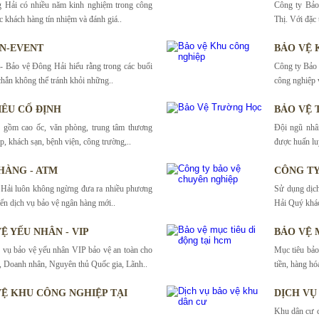
 Hải có nhiều năm kinh nghiệm trong công
Công ty Bảo
c khách hàng tín nhiệm và đánh giá..
Thị. Với đặc t
ỆN-EVENT
BẢO VỆ 
- Bảo vệ Đông Hải hiểu rằng trong các buổi
Công ty Bảo 
chắn không thể tránh khỏi những..
công nghiệp v
IÊU CỐ ĐỊNH
BẢO VỆ
o gồm cao ốc, văn phòng, trung tâm thương
Đội ngũ nhâ
p, khách sạn, bệnh viện, công trường,..
được huấn lu
HÀNG - ATM
CÔNG TY
 Hải luôn không ngừng đưa ra nhiều phương
Sử dụng dịc
iển dịch vụ bảo vệ ngân hàng mới..
Hải Quý khác
Ệ YẾU NHÂN - VIP
BẢO VỆ 
h vụ bảo vệ yếu nhân VIP bảo vệ an toàn cho
Mục tiêu bảo
, Doanh nhân, Nguyên thủ Quốc gia, Lãnh..
tiền, hàng hóa
VỆ KHU CÔNG NGHIỆP TẠI
DỊCH VỤ
Khu dân cư c