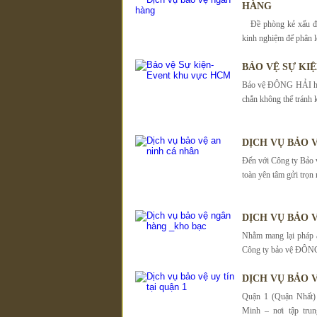
HÀNG
Đề phòng kẻ xấu đội
kinh nghiệm để phân lo
BẢO VỆ SỰ KI
Bảo vệ ĐÔNG HẢI hiểu
chắn không thể tránh 
DỊCH VỤ BẢO 
Đến với Công ty Bảo
toàn yên tâm gửi trọn 
DỊCH VỤ BẢO 
Nhằm mang lại pháp a
Công ty bảo vệ ĐÔNG 
DỊCH VỤ BẢO V
Quận 1 (Quận Nhất)
Minh – nơi tập trun