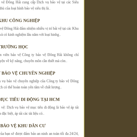
 vệ Đông Hải cung cấp Dịch vụ bảo vệ tại các Siêu
hù của loại hình bảo vệ siêu thị là..
KHU CÔNG NGHIỆP
vệ Đông Hải đảm nhiệm nhiều vị trí bải vệ tại các Khu
à có kinh nghiệm lâu năm với loại hinhg..
 TRƯỜNG HỌC
n viên bảo vệ Công ty bảo vệ Đông Hải không chỉ
yện về kỹ năng, chuyên môn cần thiết mà còn..
 BẢO VỆ CHUYÊN NGHIỆP
h vụ bảo vệ chuyên nghiệp của Công ty bảo vệ Đông
h có thể hoàn toàn yên tâm về chất lượng..
MỤC TIÊU DI ĐỘNG TẠI HCM
 vệ: Dịch vụ bảo vệ mục tiêu di động là bảo vệ áp tải
 đặc biệt, áp tải các tài liệu có..
 BẢO VỆ KHU DÂN CƯ
ủa bạn sẽ được đảm bảo an ninh an toàn tối đa 24/24,