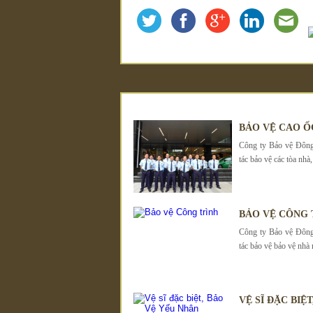
BẢO VỆ CAO Ố
Công ty Bảo vệ Đông
tác bảo vệ các tòa nh
BẢO VỆ CÔNG 
Công ty Bảo vệ Đông
tác bảo vệ bảo vệ nhà 
VỆ SĨ ĐẶC BIỆ