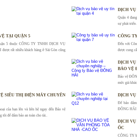
DỊCH VỤ 
Quận 4 đang 
sự phát triển
VỆ TẠI QUẬN 5
CÔNG TY
i quận 5 thuộc CÔNG TY TNHH DỊCH VỤ
Đến với Côn
ợc rất nhiều khách hàng ở Sài Gòn cũng
được cung cấ
DỊCH VỤ
BẢO VỆ 
Bảo vệ ĐÔNG
mức giá khác
VỆ SIÊU THỊ ĐIỆN MÁY CHUYÊN
DỊCH VỤ
Để bảo đảm 
ĐÔNG HẢI chú
oại của bạn lên và liên hệ ngay đến Bảo vệ
ôi để đảm bảo an toàn cho tài..
DỊCH VỤ
ỐC
CÔNG TY bảo