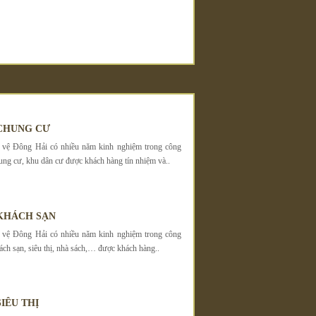
CHUNG CƯ
 vệ Đông Hải có nhiều năm kinh nghiệm trong công
hung cư, khu dân cư được khách hàng tín nhiệm và..
KHÁCH SẠN
 vệ Đông Hải có nhiều năm kinh nghiệm trong công
ách sạn, siêu thị, nhà sách,… được khách hàng..
IÊU THỊ