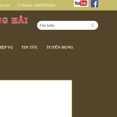
l.com
Hotline:
0966375555
IỆP VỤ
TIN TỨC
TUYỂN DỤNG