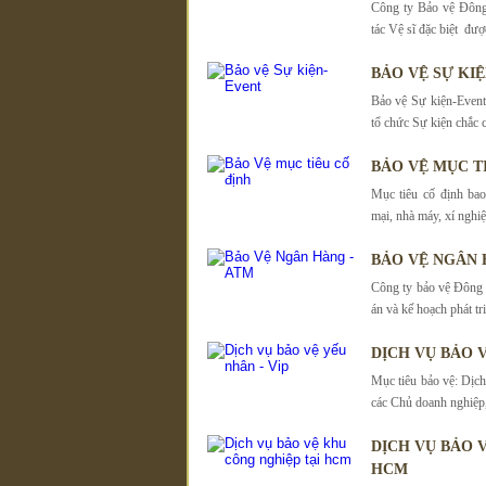
Công ty Bảo vệ Đông
tác Vệ sĩ đặc biệt đượ
BẢO VỆ SỰ KI
Bảo vệ Sự kiện-Event
tổ chức Sự kiện chắc 
BẢO VỆ MỤC T
Mục tiêu cố định ba
mại, nhà máy, xí nghiệ
BẢO VỆ NGÂN 
Công ty bảo vệ Đông
án và kế hoạch phát tr
DỊCH VỤ BẢO V
Mục tiêu bảo vệ: Dịc
các Chủ doanh nghiệp
DỊCH VỤ BẢO 
HCM